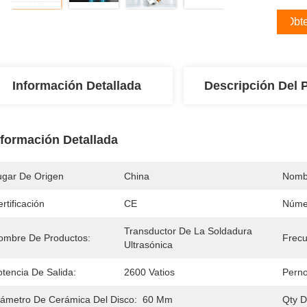
Obte
Información Detallada
Descripción Del 
nformación Detallada
ugar De Origen
China
Nomb
rtificación
CE
Núme
Transductor De La Soldadura 
ombre De Productos:
Frecu
Ultrasónica
otencia De Salida:
2600 Vatios
Pern
iámetro De Cerámica Del Disco:
60 Mm
Qty D