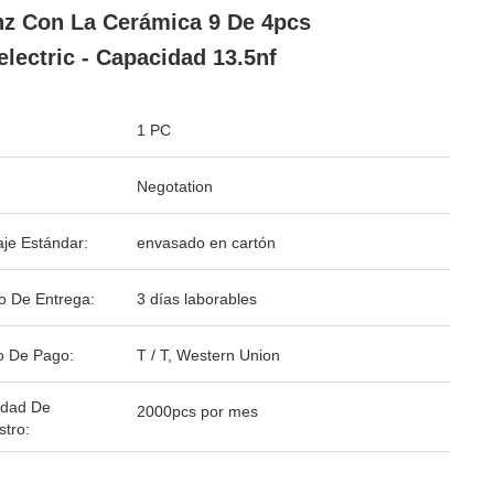
z Con La Cerámica 9 De 4pcs
electric - Capacidad 13.5nf
1 PC
Negotation
je Estándar:
envasado en cartón
o De Entrega:
3 días laborables
o De Pago:
T / T, Western Union
idad De
2000pcs por mes
stro: