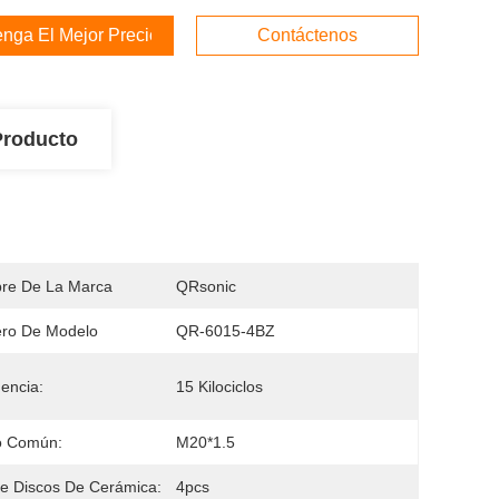
nga El Mejor Precio
Contáctenos
Producto
re De La Marca
QRsonic
ro De Modelo
QR-6015-4BZ
encia:
15 Kilociclos
o Común:
M20*1.5
e Discos De Cerámica:
4pcs