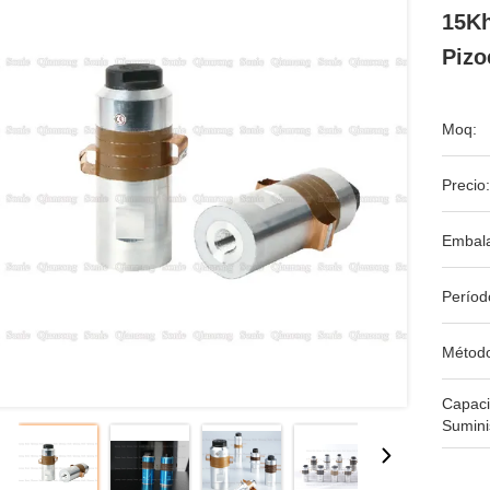
15Kh
Pizo
Moq:
Precio:
Embala
Períod
Métod
Capac
Sumini