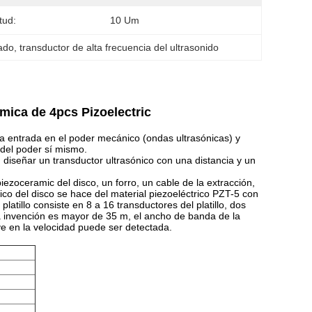
tud:
10 Um
vado
, 
transductor de alta frecuencia del ultrasonido
mica de 4pcs Pizoelectric
e la entrada en el poder mecánico (ondas ultrasónicas) y
del poder sí mismo.
 diseñar un transductor ultrasónico con una distancia y un
iezoceramic del disco, un forro, un cable de la extracción,
trico del disco se hace del material piezoeléctrico PZT-5 con
 platillo consiste en 8 a 16 transductores del platillo, dos
la invención es mayor de 35 m, el ancho de banda de la
ve en la velocidad puede ser detectada.