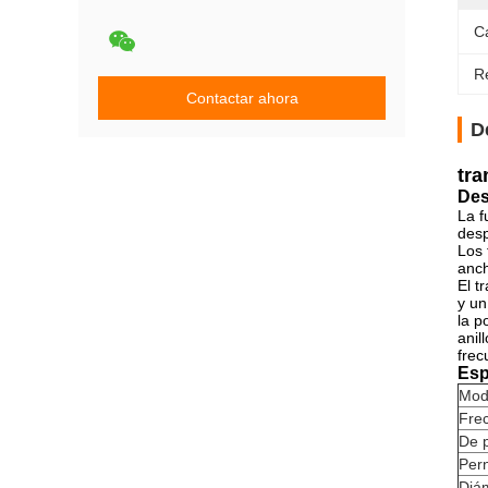
C
Re
Contactar ahora
D
tra
Des
La f
desp
Los 
anch
El t
y un
la p
anil
frec
Esp
Mod
Fre
De p
Per
Diám