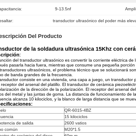
apacitancia:
9-13.5nf
Ampli
saltar:
transductor ultrasónico del poder más ele
escripción Del Producto
nsductor de la soldadura ultrasónica 15Khz con cerá
cripción
:
unción del transductor ultrasónico es convertir la corriente eléctrica d
ués pasarla hacia fuera, mientras que consume una pequeña porción 
transductores ultrasónicos, el problema técnico que se solucionará son
o de banda grandes de la frecuencia.
ransductor consiste en una vivienda, una capa a juego, un transductor p
 receptor del arsenal del platillo. El transductor de cerámica piezoeléc
olarización de la dirección de la polarización. El receptor del arsenal del
los del metal y las juntas de goma. La distancia de funcionamiento de 
uencia alcanza 10 kilociclos, y la blanco de larga distancia que se mue
ecificaciones:
elo
QR-6015-4BZ
cuencia
15 kilociclos
otencia de salida
2600 vatios
no común
M20*1.5
etro de cerámica del disco
60m m