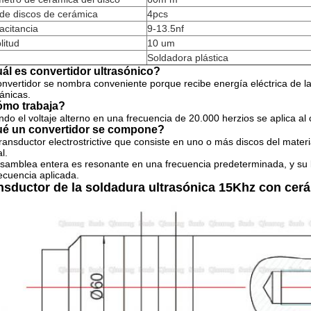
de discos de cerámica
4pcs
acitancia
9-13.5nf
litud
10 um
Soldadora plástica
ál es convertidor ultrasónico?
onvertidor se nombra conveniente porque recibe energía eléctrica de la
ánicas.
mo trabaja?
do el voltaje alterno en una frecuencia de 20.000 herzios se aplica al
é un convertidor se compone?
ransductor electrostrictive que consiste en uno o más discos del materi
l.
samblea entera es resonante en una frecuencia predeterminada, y su l
recuencia aplicada.
nsductor de la soldadura ultrasónica 15Khz con cerá