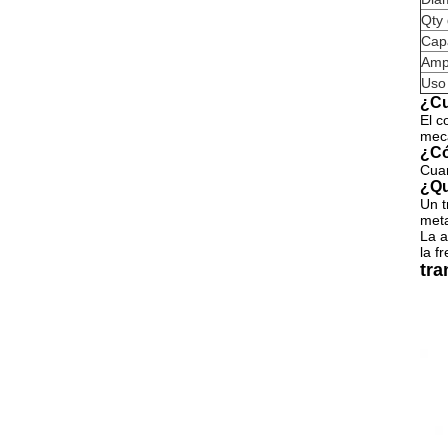
Qty 
Cap
Amp
Uso
¿Cu
El c
mec
¿Có
Cuan
¿Qu
Un t
meta
La a
la f
tra