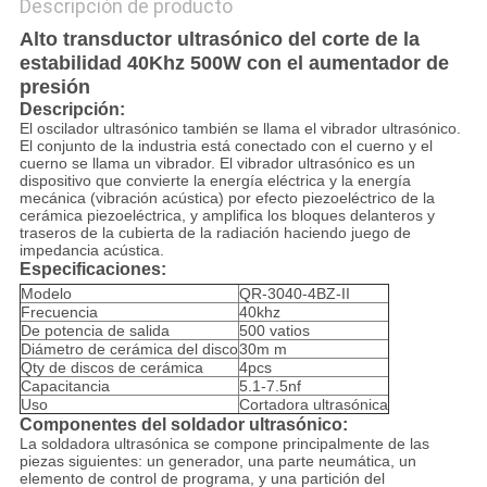
Descripción de producto
Alto transductor ultrasónico del corte de la
estabilidad 40Khz 500W con el aumentador de
presión
Descripción:
El oscilador ultrasónico también se llama el vibrador ultrasónico.
El conjunto de la industria está conectado con el cuerno y el
cuerno se llama un vibrador. El vibrador ultrasónico es un
dispositivo que convierte la energía eléctrica y la energía
mecánica (vibración acústica) por efecto piezoeléctrico de la
cerámica piezoeléctrica, y amplifica los bloques delanteros y
traseros de la cubierta de la radiación haciendo juego de
impedancia acústica.
Especificaciones:
Modelo
QR-3040-4BZ-II
Frecuencia
40khz
De potencia de salida
500 vatios
Diámetro de cerámica del disco
30m m
Qty de discos de cerámica
4pcs
Capacitancia
5.1-7.5nf
Uso
Cortadora ultrasónica
Componentes del soldador ultrasónico:
La soldadora ultrasónica se compone principalmente de las
piezas siguientes: un generador, una parte neumática, un
elemento de control de programa, y una partición del