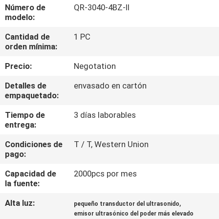
FÁBRICA
Número de
QR-3040-4BZ-II
modelo:
Cantidad de
1 PC
CONTROL
orden mínima:
DE
Precio:
Negotation
CALIDAD
Detalles de
envasado en cartón
empaquetado:
CONTÁCTENOS
Tiempo de
3 días laborables
entrega:
NOTICIAS
Condiciones de
T / T, Western Union
pago:
CASOS
Capacidad de
2000pcs por mes
la fuente:
SOLICITAR
Alta luz:
,
pequeño transductor del ultrasonido
UNA
emisor ultrasónico del poder más elevado