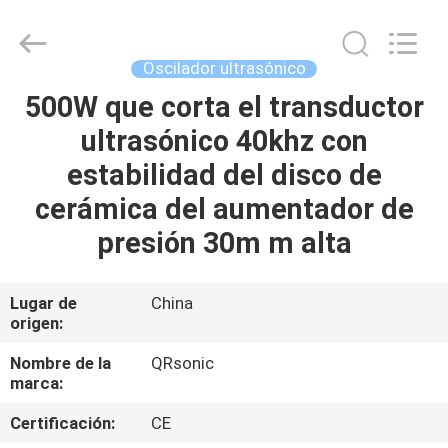
Hangzhou
Qianrong
Automation
Equipment
Co.,Ltd.
Oscilador ultrasónico
All
Rights
500W que corta el transductor
HOGAR
Reserved.
ultrasónico 40khz con
PRODUCTOS
estabilidad del disco de
cerámica del aumentador de
ACERCA
presión 30m m alta
DE
NOSOTROS
Lugar de
China
origen:
VISITA
Nombre de la
QRsonic
marca:
A
Certificación:
CE
LA