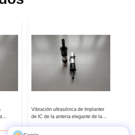
a
Vibración ultrasónica de Implanter
la
de IC de la antena elegante de la
scilador
tarjeta que integra en la colocación
de la soldadura de la hoja