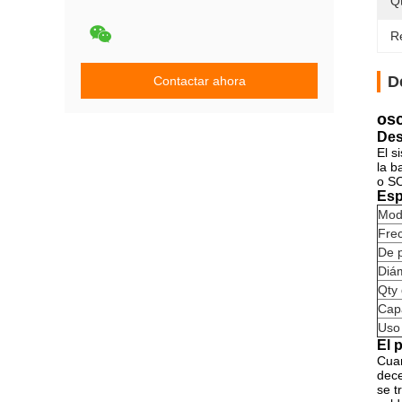
Q
Re
D
Contactar ahora
osc
Des
El s
la 
o S
Esp
Mod
Fre
De p
Diám
Qty 
Cap
Uso
El 
Cuan
dece
se t