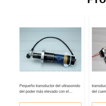
adura
Pequeño transductor del ultrasonido
transduc
del poder más elevado con el
del cuer
aumentador de presión para el lacre
del dobl
de la tela del paño de la máscara