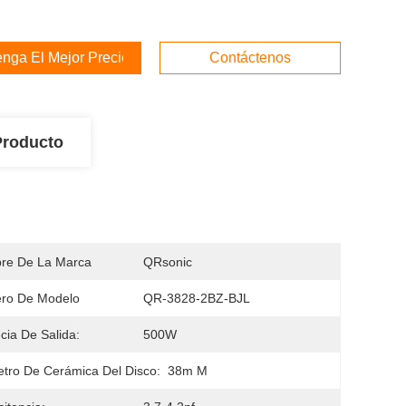
nga El Mejor Precio
Contáctenos
Producto
re De La Marca
QRsonic
ro De Modelo
QR-3828-2BZ-BJL
cia De Salida:
500W
tro De Cerámica Del Disco:
38m M