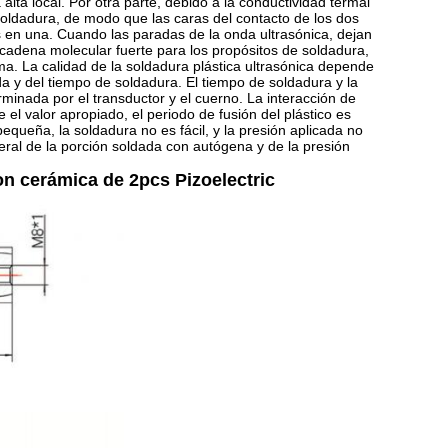
alta local. Por otra parte, debido a la conductividad termal
soldadura, de modo que las caras del contacto de los dos
s en una. Cuando las paradas de la onda ultrasónica, dejan
 cadena molecular fuerte para los propósitos de soldadura,
ma. La calidad de la soldadura plástica ultrasónica depende
da y del tiempo de soldadura. El tiempo de soldadura y la
minada por el transductor y el cuerno. La interacción de
el valor apropiado, el periodo de fusión del plástico es
equeña, la soldadura no es fácil, y la presión aplicada no
eral de la porción soldada con autógena y de la presión
on cerámica de 2pcs Pizoelectric