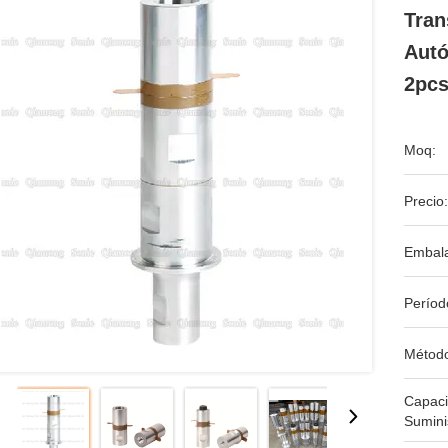
Tran
Autó
2pc
Moq:
Precio:
Embala
Períod
Métod
Capac
Sumini