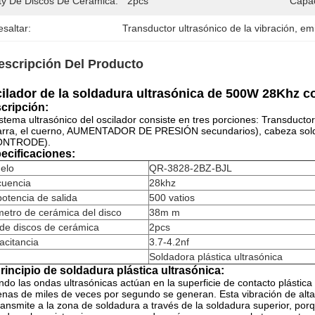
ty De Discos De Cerámica:
2pcs
Capac
saltar:
Transductor ultrasónico de la vibración
, 
emi
escripción Del Producto
ilador de la soldadura ultrasónica de 500W 28Khz c
cripción:
istema ultrasónico del oscilador consiste en tres porciones: Transd
barra, el cuerno, AUMENTADOR DE PRESIÓN secundarios), cabeza sol
ONTRODE).
ecificaciones:
elo
QR-3828-2BZ-BJL
cuencia
28khz
otencia de salida
500 vatios
etro de cerámica del disco
38m m
de discos de cerámica
2pcs
acitancia
3.7-4.2nf
Soldadora plástica ultrasónica
principio de soldadura plástica ultrasónica:
do las ondas ultrasónicas actúan en la superficie de contacto plástica 
nas de miles de veces por segundo se generan. Esta vibración de alta f
ransmite a la zona de soldadura a través de la soldadura superior, porq