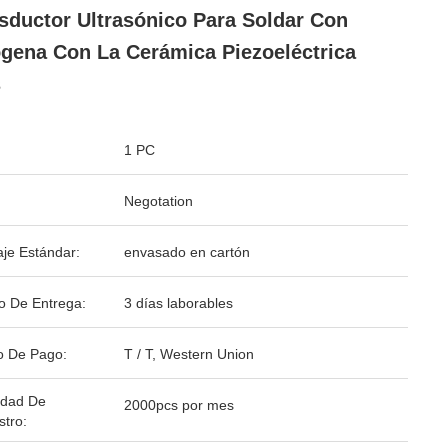
sductor Ultrasónico Para Soldar Con
gena Con La Cerámica Piezoeléctrica
s
1 PC
Negotation
je Estándar:
envasado en cartón
o De Entrega:
3 días laborables
o De Pago:
T / T, Western Union
idad De
2000pcs por mes
stro: