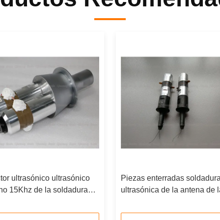
tor ultrasónico ultrasónico
Piezas enterradas soldadur
no 15Khz de la soldadura
ultrasónica de la antena de 
e del oscilador 4200w
vinculación del módulo del o
del RFID Smart Card