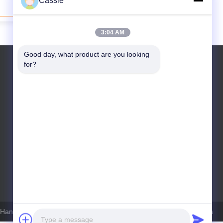
Cassie
Contactar ahora
3:04 AM
Good day, what product are you looking 
for?
Teléfono: 8613968012410
6 Hangzhou Qianrong Automation Equipment Co.,Ltd Todo. Todos los