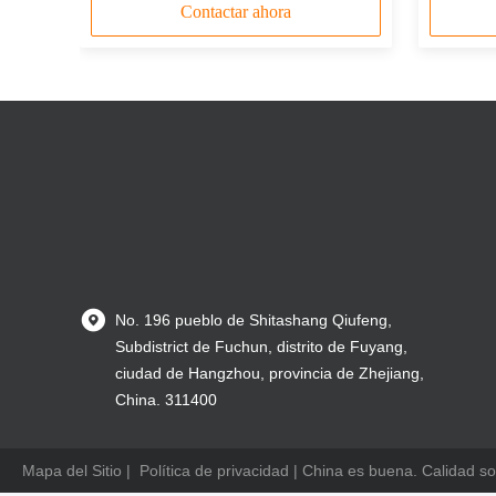
Contactar ahora
No. 196 pueblo de Shitashang Qiufeng,
Subdistrict de Fuchun, distrito de Fuyang,
ciudad de Hangzhou, provincia de Zhejiang,
China. 311400
Mapa del Sitio
|
Política de privacidad
| China es buena. Calidad s