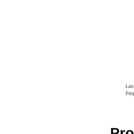
Las
Peq
Pr