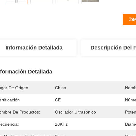
Obte
Información Detallada
Descripción Del 
nformación Detallada
ugar De Origen
China
Nomb
rtificación
CE
Núme
ombre De Productos:
Oscilador Ultrasónico
Poten
recuencia:
28KHz
Diáme