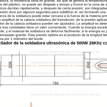
adura, la resistencia sana es grande, así que se genera la temperatura 
e del plástico, no puede ser disipada a tiempo y frunce en la zona de 
ticos derritan rápidamente, y después de cierta presión, son integrada
resión dure por algunos segundos para solidificar él, así formando una
uerza de la soldadura puede estar cercana a la fuerza de la materia pri
a amplitud de la cabeza soldadora del transductor, de la presión aplica
ión de la cabeza soldadora pueden ser ajustados. La amplitud es deter
s tres cantidades tiene un valor conveniente. Cuando la energía excede 
de, y el material de soldadura se deforma fácilmente; si la energía es p
emasiado grande. Esta presión óptima es el producto de la longitud lat
ma por 1 milímetro del borde.
ilador de la soldadura ultrasónica de 500W 28Khz c