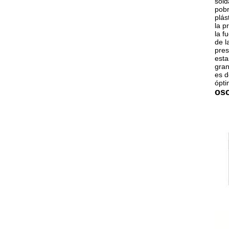
sold
pobr
plás
la p
la f
de l
pres
esta
gran
es d
ópti
osc