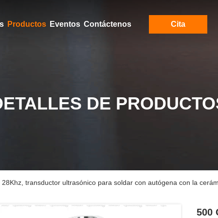
s
Productos
Eventos
Contáctenos
Cita
DETALLES DE PRODUCTO
io 28Khz, transductor ultrasónico para soldar con autógena con la cerám
500 