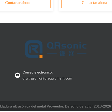
Contactar ahora
Contactar ahora
Correo electrónico:
qrultrasonic@qrequipment.com
oldadura ultrasónica del metal Proveedor. Derecho de autor 2018-202