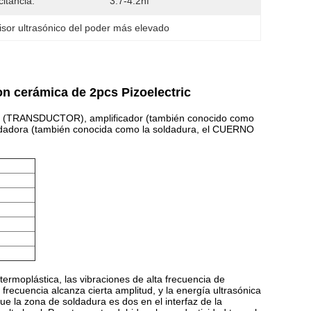
itancia:
3.7-4.2nf
sor ultrasónico del poder más elevado
on cerámica de 2pcs Pizoelectric
uctor (TRANSDUCTOR), amplificador (también conocido como
dadora (también conocida como la soldadura, el CUERNO
termoplástica, las vibraciones de alta frecuencia de
recuencia alcanza cierta amplitud, y la energía ultrasónica
ue la zona de soldadura es dos en el interfaz de la