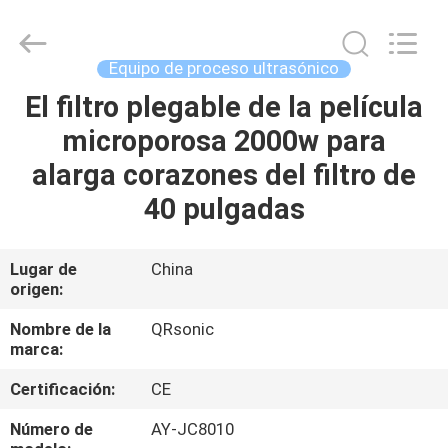
Hangzhou
Qianrong
Automation
Equipment
Co.,Ltd.
Equipo de proceso ultrasónico
All
Rights
El filtro plegable de la película
HOGAR
Reserved.
microporosa 2000w para
PRODUCTOS
alarga corazones del filtro de
40 pulgadas
ACERCA
DE
Lugar de
China
origen:
NOSOTROS
Nombre de la
QRsonic
marca:
VISITA
Certificación:
CE
A
LA
Número de
AY-JC8010