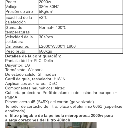
Poder
2000w
Voltaje
380V 50HZ
Presión de aire
5Kg/c㎡
Exactitud de la
±2℃
calefacción
Gama de
Normal~ 400℃
temperaturas
Velocidad de la
30s/pcs
soldadura
Dimensiones
L2000*W800*H1800
Peso bruto
600kgs
Detalles de la configuración:
Pantalla táctil + PLC: Delta
Disyuntor: LG
Termóstato: Winpark
De estado sólido: Shimadan
Carril de guía, resbalador: HIWIN
Applicances auxiliares: IDEC
Componentes neumáticos: Airtec
Cubierta protectora: Perfil de aluminio del estándar europeo +
PMMA
Piezas: acero 45 (S45X) del cartón (galvanizado)
Tenedor de cartucho de filtro: placa del aluminio 6061 (superficie
anodizada)
el filtro plegable de la película microporosa 2000w para
alarga corazones del filtro 40inch