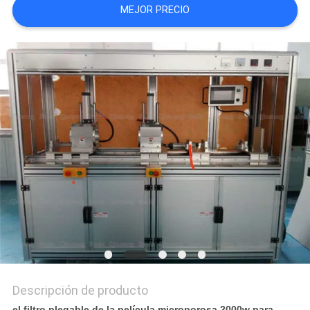
MEJOR PRECIO
COTIZACIÓN
MAPA
DEL
SITIO
POLÍTICA
DE
PRIVACIDAD
Descripción de producto
el filtro plegable de la película microporosa 2000w para