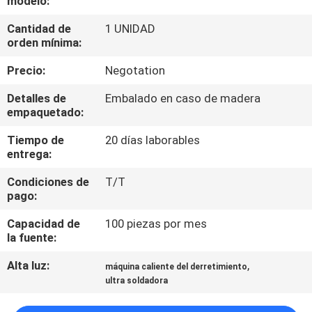
modelo:
FÁBRICA
Cantidad de
1 UNIDAD
orden mínima:
CONTROL
Precio:
Negotation
DE
Detalles de
Embalado en caso de madera
CALIDAD
empaquetado:
Tiempo de
20 días laborables
CONTÁCTENOS
entrega:
Condiciones de
T/T
NOTICIAS
pago:
Capacidad de
100 piezas por mes
CASOS
la fuente:
Alta luz:
,
máquina caliente del derretimiento
SOLICITAR
ultra soldadora
UNA