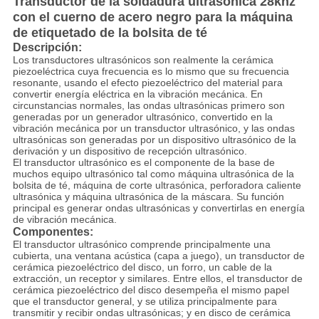
Transductor de la soldadura ultrasónica 28khz
con el cuerno de acero negro para la máquina
de etiquetado de la bolsita de té
Descripción:
Los transductores ultrasónicos son realmente la cerámica
piezoeléctrica cuya frecuencia es lo mismo que su frecuencia
resonante, usando el efecto piezoeléctrico del material para
convertir energía eléctrica en la vibración mecánica. En
circunstancias normales, las ondas ultrasónicas primero son
generadas por un generador ultrasónico, convertido en la
vibración mecánica por un transductor ultrasónico, y las ondas
ultrasónicas son generadas por un dispositivo ultrasónico de la
derivación y un dispositivo de recepción ultrasónico.
El transductor ultrasónico es el componente de la base de
muchos equipo ultrasónico tal como máquina ultrasónica de la
bolsita de té, máquina de corte ultrasónica, perforadora caliente
ultrasónica y máquina ultrasónica de la máscara. Su función
principal es generar ondas ultrasónicas y convertirlas en energía
de vibración mecánica.
Componentes:
El transductor ultrasónico comprende principalmente una
cubierta, una ventana acústica (capa a juego), un transductor de
cerámica piezoeléctrico del disco, un forro, un cable de la
extracción, un receptor y similares. Entre ellos, el transductor de
cerámica piezoeléctrico del disco desempeña el mismo papel
que el transductor general, y se utiliza principalmente para
transmitir y recibir ondas ultrasónicas; y en disco de cerámica