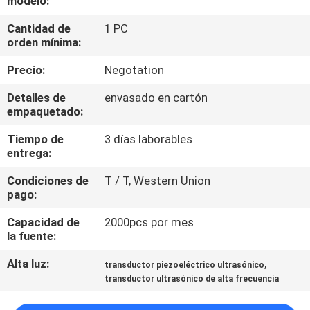
modelo:
FÁBRICA
Cantidad de
1 PC
orden mínima:
CONTROL
Precio:
Negotation
DE
Detalles de
envasado en cartón
CALIDAD
empaquetado:
Tiempo de
3 días laborables
CONTÁCTENOS
entrega:
Condiciones de
T / T, Western Union
NOTICIAS
pago:
Capacidad de
2000pcs por mes
CASOS
la fuente:
Alta luz:
,
transductor piezoeléctrico ultrasónico
SOLICITAR
transductor ultrasónico de alta frecuencia
UNA