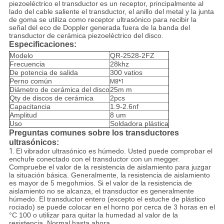
piezoeléctrico el transductor es un receptor, principalmente al
lado del cable saliente el transductor, el anillo del metal y la junta
de goma se utiliza como receptor ultrasónico para recibir la
señal del eco de Doppler generada fuera de la banda del
transductor de cerámica piezoeléctrico del disco.
Especificaciones:
Modelo
QR-2528-2FZ
Frecuencia
28khz
De potencia de salida
300 vatios
Perno común
M8*1
Diámetro de cerámica del disco
25m m
Qty de discos de cerámica
2pcs
Capacitancia
1.9-2.6nf
Amplitud
8 um
Uso
Soldadora plástica
Preguntas comunes sobre los transductores
ultrasónicos:
1.
El vibrador ultrasónico es húmedo. Usted puede comprobar el
enchufe conectado con el transductor con un megger.
Compruebe el valor de la resistencia de aislamiento para juzgar
la situación básica. Generalmente, la resistencia de aislamiento
es mayor de 5 megohmios. Si el valor de la resistencia de
aislamiento no se alcanza, el transductor es generalmente
húmedo. El transductor entero (excepto el estuche de plástico
rociado) se puede colocar en el horno por cerca de 3 horas en el
°C 100 o utilizar para quitar la humedad al valor de la
resistencia. Normal hasta ahora.