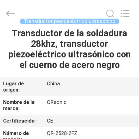
Hangzhou
Qianrong
Automation
Equipment
Co.,Ltd.
Transductor piezoeléctrico ultrasónico
All
Rights
Transductor de la soldadura
HOGAR
Reserved.
28khz, transductor
PRODUCTOS
piezoeléctrico ultrasónico con
el cuerno de acero negro
ACERCA
DE
Lugar de
China
origen:
NOSOTROS
Nombre de la
QRsonic
marca:
VISITA
Certificación:
CE
A
LA
Número de
QR-2528-2FZ