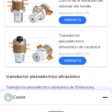
25m m de la vibración del
reborde del tornillo
Negotation MOQ:1 PC
CONTACTO
Transductor
piezoeléctrico
ultrasónico de cerámica
Negotation MOQ:1 PC
CONTACTO
transductor piezoeléctrico ultrasónico
Transductor piezoeléctrico ultrasónico de 35 kilociclos,
pequeño transductor de la soldadura ultrasónica
Cassie
transductor piezoeléctrico ultrasónico del soldador plástico
del punto 30Khz con 4pcs cerámica del negro 30m m