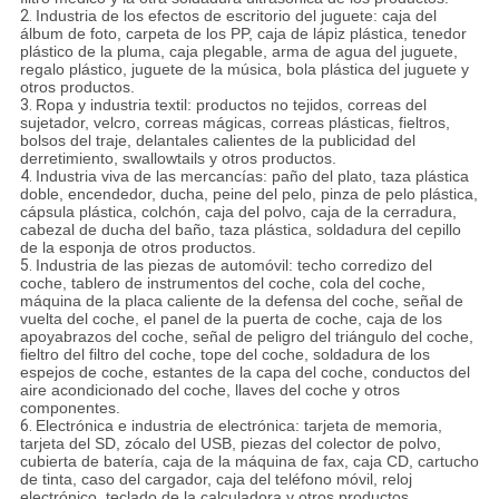
2.
Industria de los efectos de escritorio del juguete: caja del
álbum de foto, carpeta de los PP, caja de lápiz plástica, tenedor
plástico de la pluma, caja plegable, arma de agua del juguete,
regalo plástico, juguete de la música, bola plástica del juguete y
otros productos.
3.
Ropa y industria textil: productos no tejidos, correas del
sujetador, velcro, correas mágicas, correas plásticas, fieltros,
bolsos del traje, delantales calientes de la publicidad del
derretimiento, swallowtails y otros productos.
4.
Industria viva de las mercancías: paño del plato, taza plástica
doble, encendedor, ducha, peine del pelo, pinza de pelo plástica,
cápsula plástica, colchón, caja del polvo, caja de la cerradura,
cabezal de ducha del baño, taza plástica, soldadura del cepillo
de la esponja de otros productos.
5.
Industria de las piezas de automóvil: techo corredizo del
coche, tablero de instrumentos del coche, cola del coche,
máquina de la placa caliente de la defensa del coche, señal de
vuelta del coche, el panel de la puerta de coche, caja de los
apoyabrazos del coche, señal de peligro del triángulo del coche,
fieltro del filtro del coche, tope del coche, soldadura de los
espejos de coche, estantes de la capa del coche, conductos del
aire acondicionado del coche, llaves del coche y otros
componentes.
6.
Electrónica e industria de electrónica: tarjeta de memoria,
tarjeta del SD, zócalo del USB, piezas del colector de polvo,
cubierta de batería, caja de la máquina de fax, caja CD, cartucho
de tinta, caso del cargador, caja del teléfono móvil, reloj
electrónico, teclado de la calculadora y otros productos.