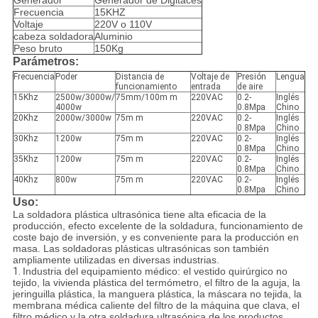
Generador
Generador de Digitaces
Frecuencia
15KHZ
Voltaje
220V o 110V
cabeza soldadora
Aluminio
Peso bruto
150Kg
Parámetros:
Frecuencia
Poder
Distancia de
Voltaje de
Presión
Lengua
funcionamiento
entrada
de aire
15Khz
2500w/3000w/
75mm/100m m
220VAC
0.2-
Inglés
4000w
0.8Mpa
Chino
20Khz
2000w/3000w
75m m
220VAC
0.2-
Inglés
0.8Mpa
Chino
30Khz
1200w
75m m
220VAC
0.2-
Inglés
0.8Mpa
Chino
35Khz
1200w
75m m
220VAC
0.2-
Inglés
0.8Mpa
Chino
40Khz
800w
75m m
220VAC
0.2-
Inglés
0.8Mpa
Chino
Uso:
La soldadora plástica ultrasónica tiene alta eficacia de la
producción, efecto excelente de la soldadura, funcionamiento de
coste bajo de inversión, y es conveniente para la producción en
masa. Las soldadoras plásticas ultrasónicas son también
ampliamente utilizadas en diversas industrias.
1.
Industria del equipamiento médico: el vestido quirúrgico no
tejido, la vivienda plástica del termómetro, el filtro de la aguja, la
jeringuilla plástica, la manguera plástica, la máscara no tejida, la
membrana médica caliente del filtro de la máquina que clava, el
filtro médico y la otra soldadura ultrasónica de los productos.