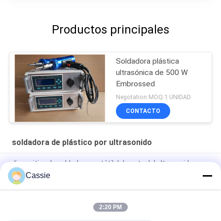
Productos principales
Soldadora plástica
ultrasónica de 500 W
Embrossed
Negotation MOQ:1 UNIDAD
CONTACTO
soldadora de plástico por ultrasonido
dispositivo de soldadura portátil del punto del ultrasonido
35Khz con el sistema de control del modo del tiempo
Cassie
Cabeza de aluminio del punto de Digitaces 28khz del titanio
ultrasónico del soldador 1200w
2:20 PM
Máquina rotativa de sellado y corte por ultrasonidos de 35 Khz