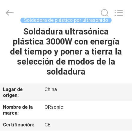
Hangzhou
Qianrong
Automation
Equipment
Co.,Ltd.
Soldadora de plástico por ultrasonido
All
Rights
Soldadura ultrasónica
HOGAR
Reserved.
plástica 3000W con energía
PRODUCTOS
del tiempo y poner a tierra la
selección de modos de la
ACERCA
soldadura
DE
NOSOTROS
Lugar de
China
origen:
VISITA
Nombre de la
QRsonic
marca:
A
Certificación:
CE
LA