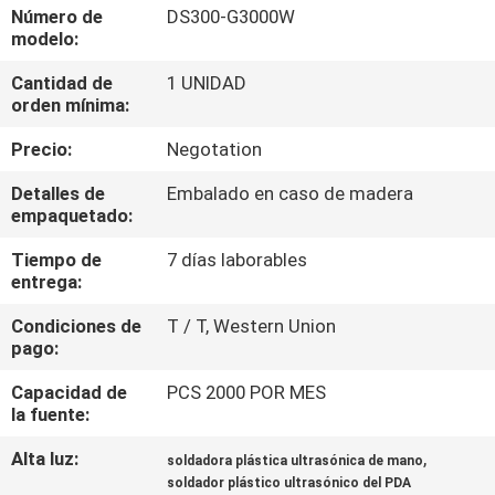
FÁBRICA
Número de
DS300-G3000W
modelo:
Cantidad de
1 UNIDAD
CONTROL
orden mínima:
DE
Precio:
Negotation
CALIDAD
Detalles de
Embalado en caso de madera
empaquetado:
CONTÁCTENOS
Tiempo de
7 días laborables
entrega:
NOTICIAS
Condiciones de
T / T, Western Union
pago:
CASOS
Capacidad de
PCS 2000 POR MES
la fuente:
SOLICITAR
Alta luz:
,
soldadora plástica ultrasónica de mano
UNA
soldador plástico ultrasónico del PDA