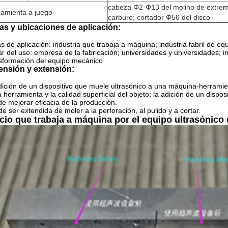
cabeza Φ2-Φ13 del molino de extrem
ramienta a juego
carburo; cortador Φ50 del disco
as y ubicaciones de aplicación:
s de aplicación: industria que trabaja a máquina; industria fabril de e
r del uso: empresa de la fabricación; universidades y universidades; inst
sformación del equipo mecánico
ensión y extensión:
dición de un dispositivo que muele ultrasónico a una máquina-herramie
a herramienta y la calidad superficial del objeto; la adición de un dis
e mejorar eficacia de la producción.
e ser extendida de moler a la perforación, al pulido y a cortar.
icio que trabaja a máquina por el equipo ultrasónico 