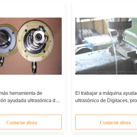
más herramienta de
El trabajar a máquina ayud
ión ayudada ultrasónica de
ultrasónico de Digitaces, pr
tud del punto de la
que trabajan a máquina ultr
ia 1000 vatios con el
que muelen para el proceso 
r BT40
metal
Contactar ahora
Contactar ahora