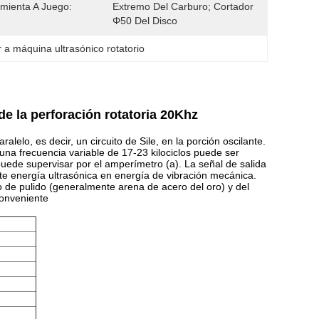
mienta A Juego:
Extremo Del Carburo; Cortador 
Φ50 Del Disco
ar a máquina ultrasónico rotatorio
de la perforación rotatoria 20Khz
lelo, es decir, un circuito de Sile, en la porción oscilante.
una frecuencia variable de 17-23 kilociclos puede ser
 puede supervisar por el amperímetro (a). La señal de salida
te energía ultrasónica en energía de vibración mecánica.
 de pulido (generalmente arena de acero del oro) y del
conveniente