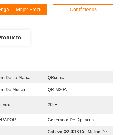
nga El Mejor Precio
Contáctenos
Producto
re De La Marca
QRsonic
ro De Modelo
QR-M20A
encia:
20kHz
ERADOR:
Generador De Digitaces
Cabeza Φ2-Φ13 Del Molino De 