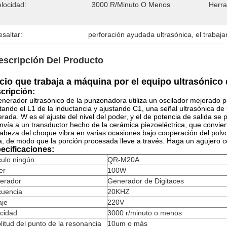
locidad:
3000 R/minuto O Menos
Herra
saltar:
perforación ayudada ultrasónica
, 
el trabaj
escripción Del Producto
icio que trabaja a máquina por el equipo ultrasónico 
cripción:
enerador ultrasónico de la punzonadora utiliza un oscilador mejorado para
tando el L1 de la inductancia y ajustando C1, una señal ultrasónica de 
rada. W es el ajuste del nivel del poder, y el de potencia de salida se
nvía a un transductor hecho de la cerámica piezoeléctrica, que convier
abeza del choque vibra en varias ocasiones bajo cooperación del polvo
, de modo que la porción procesada lleve a través. Haga un agujero 
ecificaciones:
culo ningún
QR-M20A
er
100W
erador
Generador de Digitaces
cuencia
20KHZ
aje
220V
ocidad
3000 r/minuto o menos
itud del punto de la resonancia
10um o más