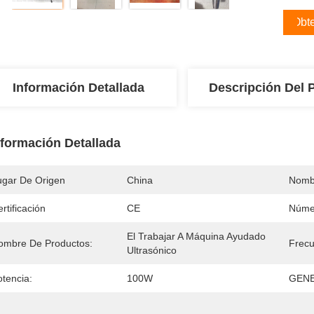
Obte
Información Detallada
Descripción Del 
nformación Detallada
ugar De Origen
China
Nomb
rtificación
CE
Núme
El Trabajar A Máquina Ayudado 
ombre De Productos:
Frecu
Ultrasónico
otencia:
100W
GEN