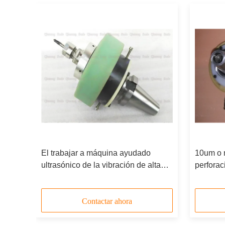
El trabajar a máquina ayudado
10um o 
e
ultrasónico de la vibración de alta
perforac
ional
frecuencia, el trabajar a máquina
la ampli
ayudado velocidad ultrasónica del
resonanc
eje
conecto
Contactar ahora