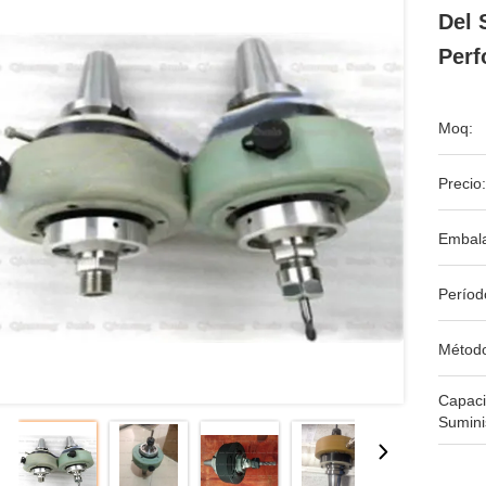
Del 
Perf
Moq:
Precio:
Embala
Períod
Métod
Capac
Sumini