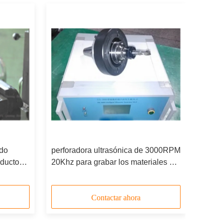
ado
perforadora ultrasónica de 3000RPM
oductos
20Khz para grabar los materiales de
asónicos
la dureza
del
Contactar ahora