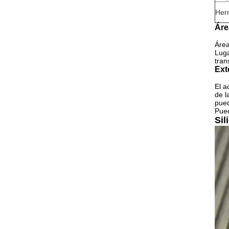
Her
Áre
Área
Luga
tran
Ext
El a
de l
pued
Pued
Sil