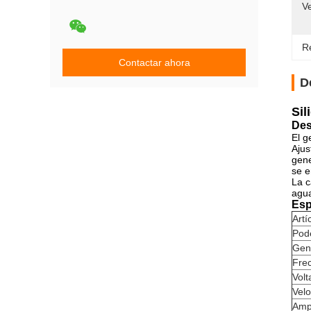
Ve
Re
Contactar ahora
D
Sil
Des
El g
Ajus
gene
se e
La c
agua
Esp
Artí
Pod
Gen
Fre
Volt
Vel
Ampl