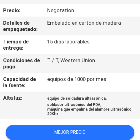
FÁBRICA
Precio:
Negotation
Detalles de
Embalado en cartón de madera
CONTROL
empaquetado:
DE
Tiempo de
15 días laborables
CALIDAD
entrega:
Condiciones de
T / T, Western Union
CONTÁCTENOS
pago:
Capacidad de
equipos de 1000 por mes
NOTICIAS
la fuente:
Alta luz:
,
equipo de soldadura ultrasónica
,
CASOS
soldador ultrasónico del PDA
máquina que empalma del alambre ultrasónico
20Khz
SOLICITAR
MEJOR PRECIO
UNA