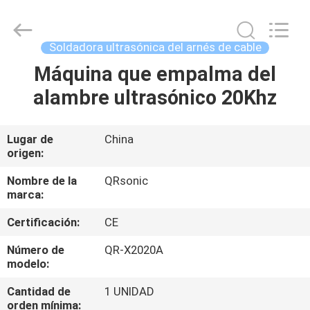
Hangzhou
Qianrong
Automation
Equipment
Co.,Ltd.
Soldadora ultrasónica del arnés de cable
All
Rights
Máquina que empalma del
HOGAR
Reserved.
alambre ultrasónico 20Khz
PRODUCTOS
Lugar de
China
origen:
ACERCA
DE
Nombre de la
QRsonic
marca:
NOSOTROS
Certificación:
CE
VISITA
Número de
QR-X2020A
modelo:
A
Cantidad de
1 UNIDAD
LA
orden mínima: