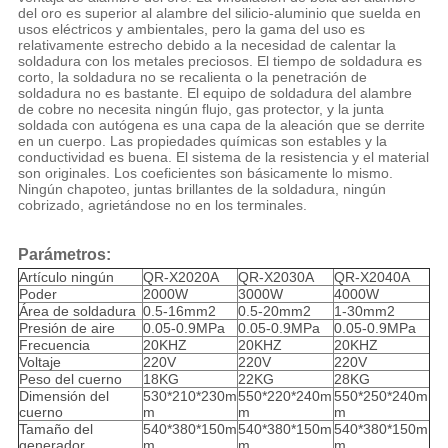
del oro es superior al alambre del silicio-aluminio que suelda en
usos eléctricos y ambientales, pero la gama del uso es
relativamente estrecho debido a la necesidad de calentar la
soldadura con los metales preciosos. El tiempo de soldadura es
corto, la soldadura no se recalienta o la penetración de
soldadura no es bastante. El equipo de soldadura del alambre
de cobre no necesita ningún flujo, gas protector, y la junta
soldada con autógena es una capa de la aleación que se derrite
en un cuerpo. Las propiedades químicas son estables y la
conductividad es buena. El sistema de la resistencia y el material
son originales. Los coeficientes son básicamente lo mismo.
Ningún chapoteo, juntas brillantes de la soldadura, ningún
cobrizado, agrietándose no en los terminales.
Parámetros:
Artículo ningún
QR-X2020A
QR-X2030A
QR-X2040A
Poder
2000W
3000W
4000W
Área de soldadura
0.5-16mm2
0.5-20mm2
1-30mm2
Presión de aire
0.05-0.9MPa
0.05-0.9MPa
0.05-0.9MPa
Frecuencia
20KHZ
20KHZ
20KHZ
Voltaje
220V
220V
220V
Peso del cuerno
18KG
22KG
28KG
Dimensión del
530*210*230m
550*220*240m
550*250*240m
cuerno
m
m
m
Tamaño del
540*380*150m
540*380*150m
540*380*150m
generador
m
m
m