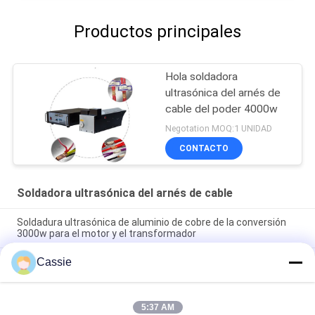
Productos principales
Hola soldadora
ultrasónica del arnés de
cable del poder 4000w
Negotation MOQ:1 UNIDAD
CONTACTO
Soldadora ultrasónica del arnés de cable
Soldadura ultrasónica de aluminio de cobre de la conversión
3000w para el motor y el transformador
Cassie
soldadora ultrasónica del arnés de cable 20Khz para el
proceso eléctrico de soldadura de la conexión del alambre de
cobre
5:37 AM
Ultrasonido de cobre del soldador 20Khz sin materiales