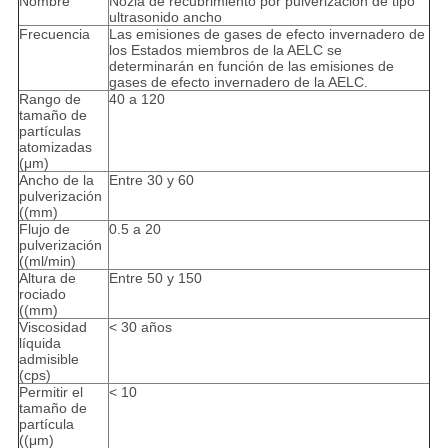
Nombre
Nozla de recubrimiento por pulverización de tipo
ultrasonido ancho
Frecuencia
Las emisiones de gases de efecto invernadero de
los Estados miembros de la AELC se
determinarán en función de las emisiones de
gases de efecto invernadero de la AELC.
Rango de
40 a 120
tamaño de
partículas
atomizadas
(μm)
Ancho de la
Entre 30 y 60
pulverización
((mm)
Flujo de
0.5 a 20
pulverización
((ml/min)
Altura de
Entre 50 y 150
rociado
((mm)
Viscosidad
< 30 años
líquida
admisible
(cps)
Permitir el
< 10
tamaño de
partícula
((μm)