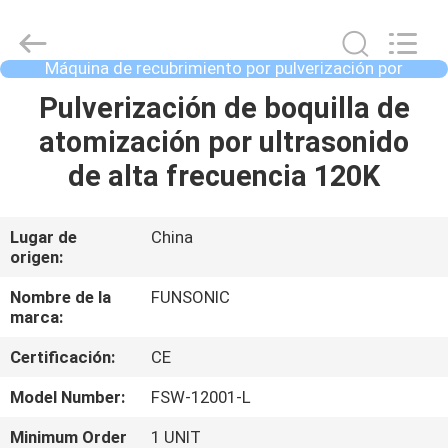
Hangzhou
Qianrong
Automation
Equipment
Co.,Ltd.
Máquina de recubrimiento por pulverización por
All
ultrasonido
Rights
HOGAR
Pulverización de boquilla de
Reserved.
atomización por ultrasonido
PRODUCTOS
de alta frecuencia 120K
ACERCA
Lugar de
China
origen:
DE
NOSOTROS
Nombre de la
FUNSONIC
marca:
Certificación:
CE
VISITA
A
Model Number:
FSW-12001-L
LA
Minimum Order
1 UNIT