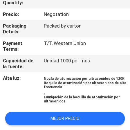
Quantity:
FÁBRICA
Precio:
Negotation
CONTROL
Packaging
Packed by carton
Details:
DE
CALIDAD
Payment
T/T, Western Union
Terms:
Capacidad de
Unidad 1000 por mes
CONTÁCTENOS
la fuente:
Alta luz:
,
NOTICIAS
Nozla de atomización por ultrasonidos de 120K
Boquilla de atomización por ultrasonidos de alta
frecuencia
,
CASOS
Fumigación de la boquilla de atomización por
ultrasonidos
SOLICITAR
MEJOR PRECIO
UNA